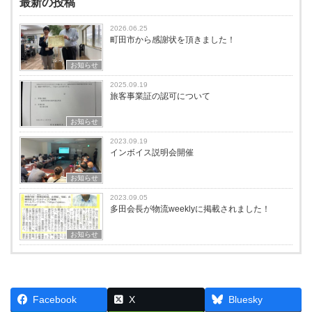
最新の投稿
2026.06.25
町田市から感謝状を頂きました！
お知らせ
2025.09.19
旅客事業証の認可について
お知らせ
2023.09.19
インボイス説明会開催
お知らせ
2023.09.05
多田会長が物流weeklyに掲載されました！
お知らせ
Facebook
X
Bluesky